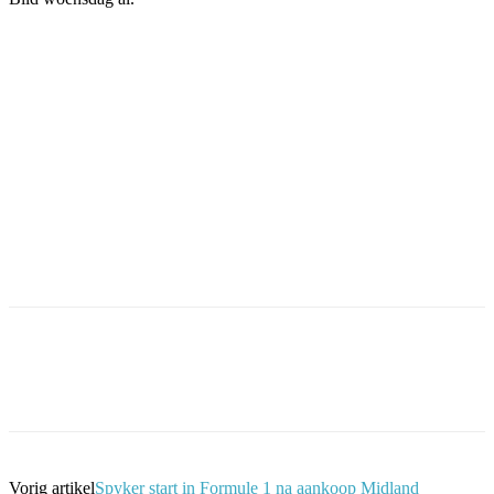
Facebook
Twitter
Pinterest
WhatsApp
Vorig artikel
Spyker start in Formule 1 na aankoop Midland