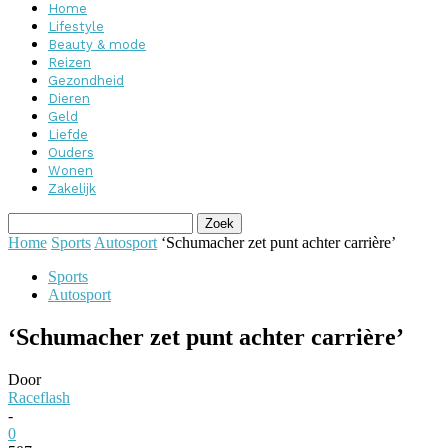
Home
Lifestyle
Beauty & mode
Reizen
Gezondheid
Dieren
Geld
Liefde
Ouders
Wonen
Zakelijk
Home
Sports
Autosport
‘Schumacher zet punt achter carrière’
Sports
Autosport
‘Schumacher zet punt achter carrière’
Door
Raceflash
-
0