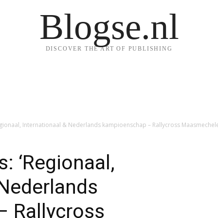
Blogse.nl
DISCOVER THE ART OF PUBLISHING
egionaal, Internationaal & Nederlands kampioenschap – Rallycross Maasmechele
: ‘Regionaal,
 Nederlands
 Rallycross