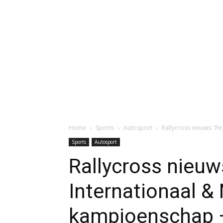
Home
Sports
Autosport
Rallycross nieuws: ‘R
Sports
Autosport
Rallycross nieuws
Internationaal &
kampioenschap –