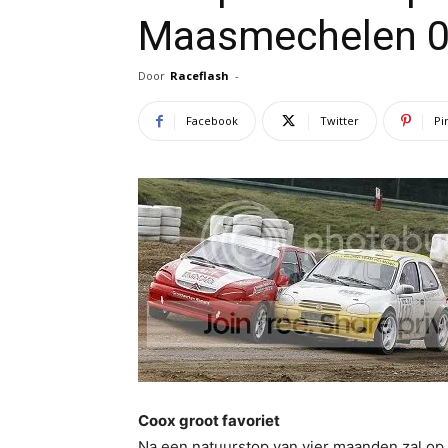
Maasmechelen 05 
Door
Raceflash
-
Facebook
Twitter
Pi
Coox groot favoriet
Na een natuurstop van vier maanden zal op z