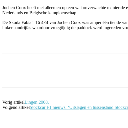
Jochen Coox heeft niet alleen en op een wat onverwachte manier de é
Nederlands en Belgische kampioenschap.
De Skoda Fabia T16 4×4 van Jochen Coox was amper één tiende van een 
linker aandrijfas waardoor vroegtijdig de paddock werd ingereden voo
Facebook
Twitter
Pinterest
WhatsApp
Vorig artikel
Lingen 2008.
Volgend artikel
Stockcar F1 nieuws: ‘Uitslagen en tussenstand Stockc