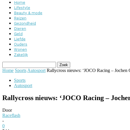
Home
Lifestyle
Beauty & mode
Reizen
Gezondheid
Dieren
Geld
Liefde
Ouders
Wonen
Zakelijk
Home
Sports
Autosport
Rallycross nieuws: ‘JOCO Racing – Jochen 
Sports
Autosport
Rallycross nieuws: ‘JOCO Racing – Jochen
Door
Raceflash
-
0