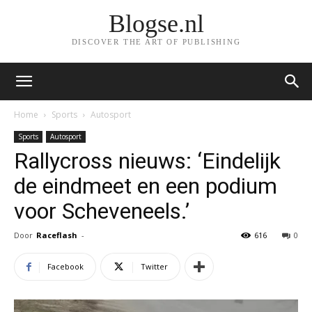
Blogse.nl
DISCOVER THE ART OF PUBLISHING
Home
Sports
Autosport
Sports
Autosport
Rallycross nieuws: ‘Eindelijk
de eindmeet en een podium
voor Scheveneels.’
Door
Raceflash
-
616
0
Facebook
Twitter