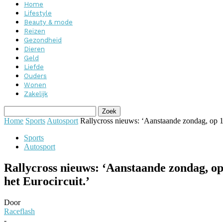
Home
Lifestyle
Beauty & mode
Reizen
Gezondheid
Dieren
Geld
Liefde
Ouders
Wonen
Zakelijk
Home
Sports
Autosport
Rallycross nieuws: ‘Aanstaande zondag, op 13
Sports
Autosport
Rallycross nieuws: ‘Aanstaande zondag, op
het Eurocircuit.’
Door
Raceflash
-