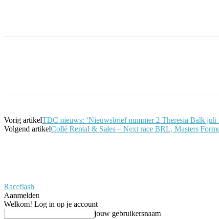
Facebook
Twitter
Pinterest
WhatsApp
Vorig artikel
TDC nieuws: ‘Nieuwsbrief nummer 2 Theresia Balk juli
Volgend artikel
Collé Rental & Sales – Next race BRL, Masters Formu
Raceflash
Aanmelden
Welkom! Log in op je account
jouw gebruikersnaam