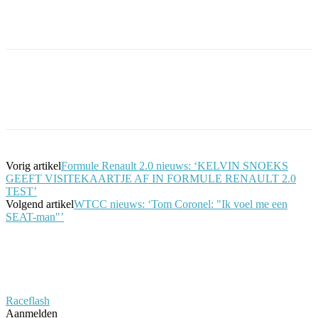
Facebook
Twitter
Pinterest
WhatsApp
Vorig artikel
Formule Renault 2.0 nieuws: ‘KELVIN SNOEKS
GEEFT VISITEKAARTJE AF IN FORMULE RENAULT 2.0
TEST’
Volgend artikel
WTCC nieuws: ‘Tom Coronel: "Ik voel me een
SEAT-man"’
Raceflash
Aanmelden