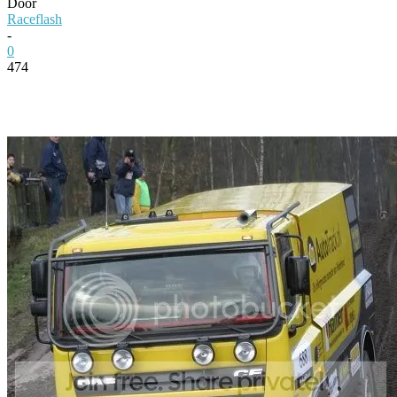
Door
Raceflash
-
0
474
Facebook
Twitter
Pinterest
WhatsApp