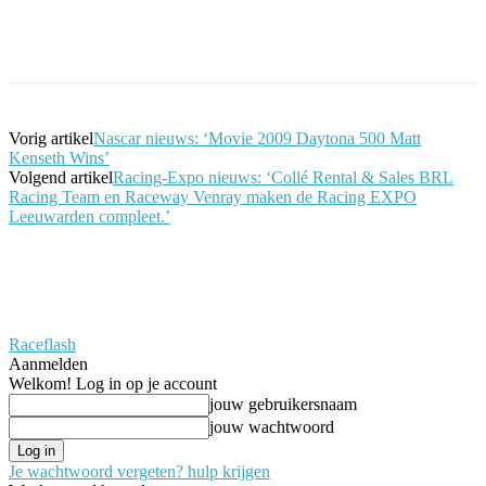
Facebook
Twitter
Pinterest
WhatsApp
Vorig artikel
Nascar nieuws: ‘Movie 2009 Daytona 500 Matt
Kenseth Wins’
Volgend artikel
Racing-Expo nieuws: ‘Collé Rental & Sales BRL
Racing Team en Raceway Venray maken de Racing EXPO
Leeuwarden compleet.’
Raceflash
Aanmelden
Welkom! Log in op je account
jouw gebruikersnaam
jouw wachtwoord
Je wachtwoord vergeten? hulp krijgen