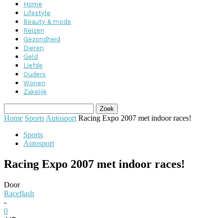
Home
Lifestyle
Beauty & mode
Reizen
Gezondheid
Dieren
Geld
Liefde
Ouders
Wonen
Zakelijk
Home
Sports
Autosport
Racing Expo 2007 met indoor races!
Sports
Autosport
Racing Expo 2007 met indoor races!
Door
Raceflash
-
0