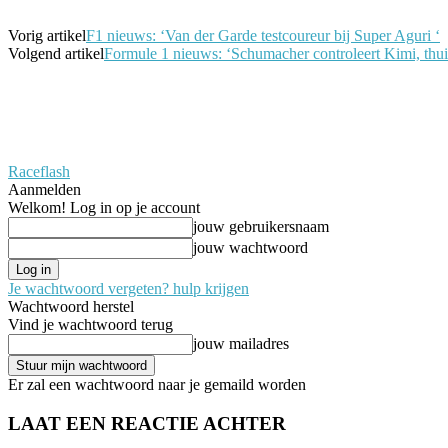
Vorig artikel
F1 nieuws: ‘Van der Garde testcoureur bij Super Aguri ‘
Volgend artikel
Formule 1 nieuws: ‘Schumacher controleert Kimi, thui
Raceflash
Aanmelden
Welkom! Log in op je account
jouw gebruikersnaam
jouw wachtwoord
Je wachtwoord vergeten? hulp krijgen
Wachtwoord herstel
Vind je wachtwoord terug
jouw mailadres
Er zal een wachtwoord naar je gemaild worden
LAAT EEN REACTIE ACHTER