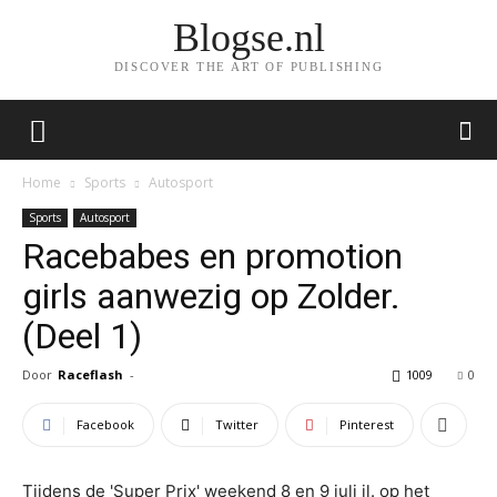
Blogse.nl
DISCOVER THE ART OF PUBLISHING
Home
Sports
Autosport
Sports
Autosport
Racebabes en promotion
girls aanwezig op Zolder.
(Deel 1)
Door
Raceflash
-
1009
0
Facebook
Twitter
Pinterest
Tijdens de 'Super Prix' weekend 8 en 9 juli jl. op het