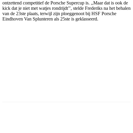
ontzettend competitief de Porsche Supercup is. ,,Maar dat is ook de
kick dat je niet met watjes rondrijdt’’, stelde Frederiks na het behalen
van de 23ste plaats, terwijl zijn ploeggenoot bij HSF Porsche
Eindhoven Van Splunteren als 25ste is geklasseerd.
Facebook
Twitter
Pinterest
WhatsApp