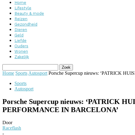
Home
Lifestyle
Beauty & mode
Reizen
Gezondheid
Dieren
Geld
Liefde
Ouders
Wonen
Zakelijk
Home
Sports
Autosport
Porsche Supercup nieuws: ‘PATRICK
Sports
Autosport
Porsche Supercup nieuws: ‘PATRIC
PERFORMANCE IN BARCELONA’
Door
Raceflash
-