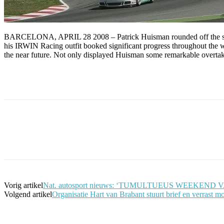
BARCELONA, APRIL 28 2008 – Patrick Huisman rounded off the secon
his IRWIN Racing outfit booked significant progress throughout the w
the near future. Not only displayed Huisman some remarkable overtaki
Facebook
Twitter
Pinterest
WhatsApp
Vorig artikel
Nat. autosport nieuws: ‘TUMULTUEUS WEEKE
Volgend artikel
Organisatie Hart van Brabant stuurt brief en verrast 