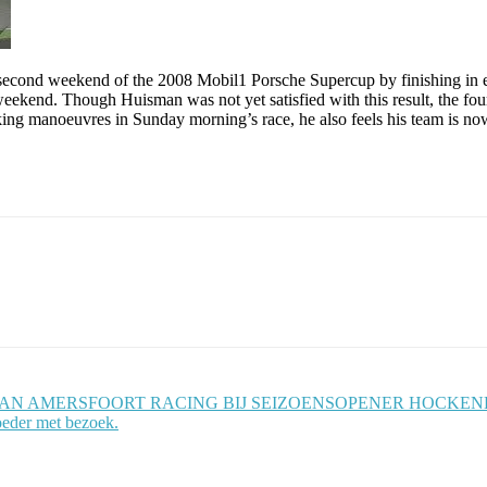
d weekend of the 2008 Mobil1 Porsche Supercup by finishing in eigh
eekend. Though Huisman was not yet satisfied with this result, the fou
ng manoeuvres in Sunday morning’s race, he also feels his team is now 
ND VAN AMERSFOORT RACING BIJ SEIZOENSOPENER HOCKEN
moeder met bezoek.