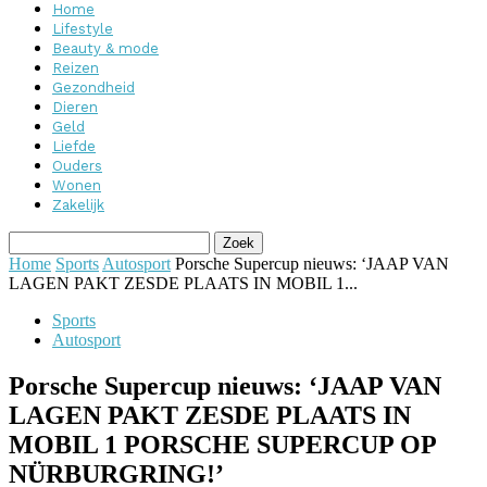
Home
Lifestyle
Beauty & mode
Reizen
Gezondheid
Dieren
Geld
Liefde
Ouders
Wonen
Zakelijk
Home
Sports
Autosport
Porsche Supercup nieuws: ‘JAAP VAN
LAGEN PAKT ZESDE PLAATS IN MOBIL 1...
Sports
Autosport
Porsche Supercup nieuws: ‘JAAP VAN
LAGEN PAKT ZESDE PLAATS IN
MOBIL 1 PORSCHE SUPERCUP OP
NÜRBURGRING!’