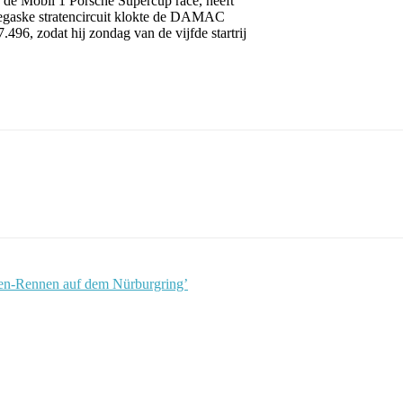
e Mobil 1 Porsche Supercup race, heeft
egaske stratencircuit klokte de DAMAC
96, zodat hij zondag van de vijfde startrij
den-Rennen auf dem Nürburgring’