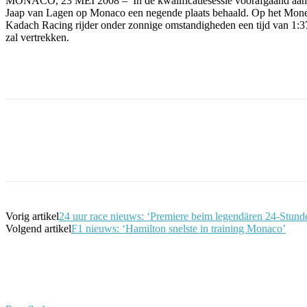
MONACO, 23 MEI 2008 – In de kwalificatiesessie voorafgaand aan d
Jaap van Lagen op Monaco een negende plaats behaald. Op het Mon
Kadach Racing rijder onder zonnige omstandigheden een tijd van 1:37.4
zal vertrekken.
Facebook
Twitter
Pinterest
WhatsApp
Vorig artikel
24 uur race nieuws: ‘Premiere beim legendären 24-Stun
Volgend artikel
F1 nieuws: ‘Hamilton snelste in training Monaco’