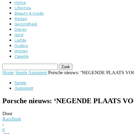
Home
Lifestyle
Beauty & mode
Reizen
Gezondheid
Dieren
Geld
Liefde
Ouders
Wonen
Zakelijk
Home
Sports
Autosport
Porsche nieuws: ‘NEGENDE PLAATS 
Sports
Autosport
Porsche nieuws: ‘NEGENDE PLAATS 
Door
Raceflash
-
0