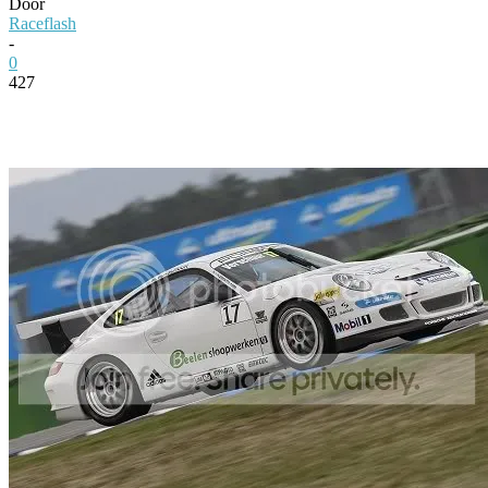
Door
Raceflash
-
0
427
Facebook
Twitter
Pinterest
WhatsApp