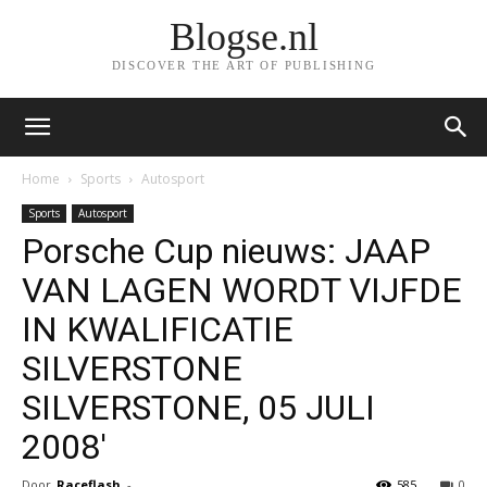
Blogse.nl
DISCOVER THE ART OF PUBLISHING
Home
Sports
Autosport
Sports
Autosport
Porsche Cup nieuws: JAAP
VAN LAGEN WORDT VIJFDE
IN KWALIFICATIE
SILVERSTONE
SILVERSTONE, 05 JULI
2008′
Door
Raceflash
-
585
0