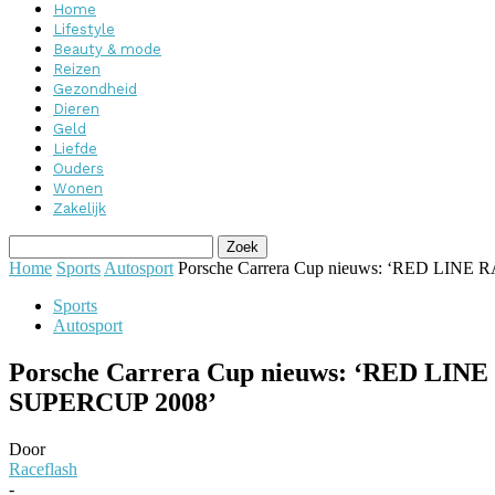
Home
Lifestyle
Beauty & mode
Reizen
Gezondheid
Dieren
Geld
Liefde
Ouders
Wonen
Zakelijk
Home
Sports
Autosport
Porsche Carrera Cup nieuws: ‘RED LI
Sports
Autosport
Porsche Carrera Cup nieuws: ‘RED 
SUPERCUP 2008’
Door
Raceflash
-