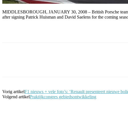
MIDDLESBOROUGH, JANUARY 30, 2008 – British Porsche team Red Line
after signing Patrick Huisman and David Saelens for the coming seas
Facebook
Twitter
Pinterest
WhatsApp
Vorig artikel
F1 nieuws + vele foto’s: ‘Renault presenteert nieuwe boli
Volgend artikel
Praktijkcongres gebiedsontwikkeling