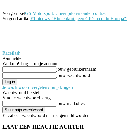
Vorig artikel
GS Motorsport: „meer piloten onder contract“
Volgend artikel
F1 nieuws: ‘Binnenkort geen GP’s meer in Europa?’
Raceflash
Aanmelden
Welkom! Log in op je account
jouw gebruikersnaam
jouw wachtwoord
Je wachtwoord vergeten? hulp krijgen
Wachtwoord herstel
Vind je wachtwoord terug
jouw mailadres
Er zal een wachtwoord naar je gemaild worden
LAAT EEN REACTIE ACHTER