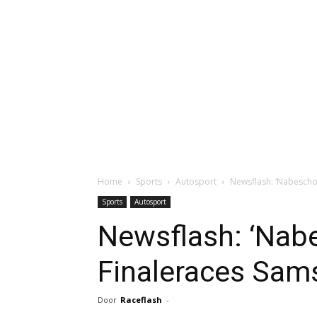
Home
Sports
Autosport
Newsflash: ‘Nabesch
Sports
Autosport
Newsflash: ‘Na
Finaleraces Sam
Door
Raceflash
-