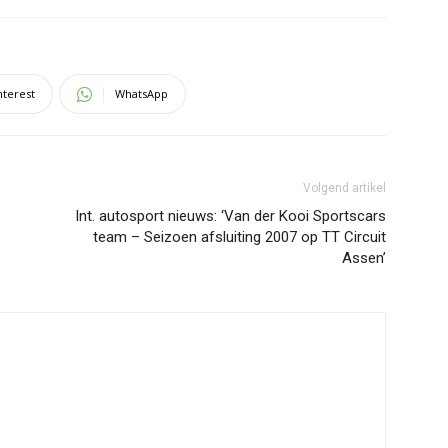
nterest
WhatsApp
Volgend artikel
Int. autosport nieuws: ‘Van der Kooi Sportscars
team – Seizoen afsluiting 2007 op TT Circuit
Assen’