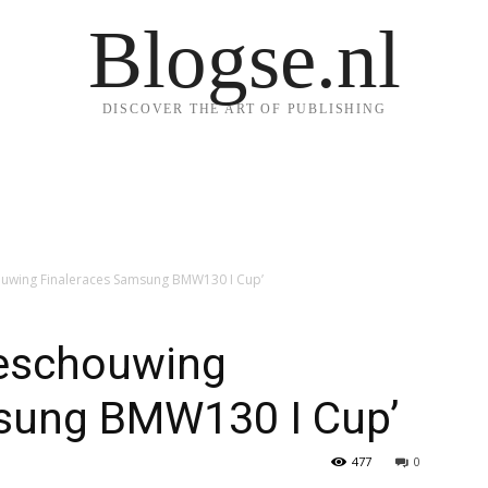
Blogse.nl
DISCOVER THE ART OF PUBLISHING
ouwing Finaleraces Samsung BMW130 I Cup’
beschouwing
sung BMW130 I Cup’
477
0