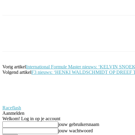
Facebook
Twitter
Pinterest
WhatsApp
Vorig artikel
International Formule Master nieuws: ‘KELVI
Volgend artikel
F3 nieuws: ‘HENKI WALDSCHMIDT OP DREEF 
Raceflash
Aanmelden
Welkom! Log in op je account
jouw gebruikersnaam
jouw wachtwoord