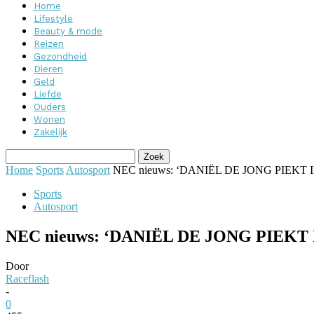
Home
Lifestyle
Beauty & mode
Reizen
Gezondheid
Dieren
Geld
Liefde
Ouders
Wonen
Zakelijk
Home
Sports
Autosport
NEC nieuws: ‘DANIËL DE JONG PIEKT
Sports
Autosport
NEC nieuws: ‘DANIËL DE JONG PIEK
Door
Raceflash
-
0