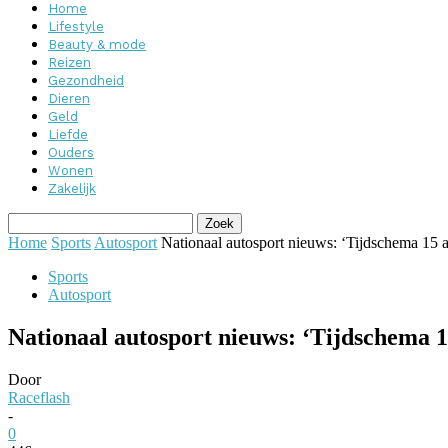
Home
Lifestyle
Beauty & mode
Reizen
Gezondheid
Dieren
Geld
Liefde
Ouders
Wonen
Zakelijk
Home
Sports
Autosport
Nationaal autosport nieuws: ‘Tijdschema 15
Sports
Autosport
Nationaal autosport nieuws: ‘Tijdschema 
Door
Raceflash
-
0