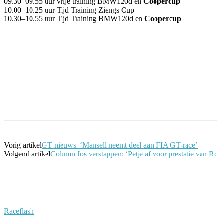
09.30–09.55 uur vrije training BMW120d en
Coopercup
10.00–10.25 uur Tijd Training Ziengs Cup
10.30–10.55 uur Tijd Training BMW120d en
Coopercup
Facebook
Twitter
Pinterest
WhatsApp
Vorig artikel
GT nieuws: ‘Mansell neemt deel aan FIA GT-race’
Volgend artikel
Column Jos verstappen: ‘Petje af voor prestatie van 
Raceflash