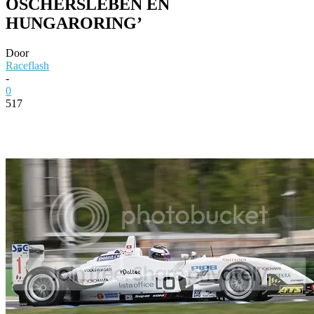
OSCHERSLEBEN EN
HUNGARORING’
Door
Raceflash
-
0
517
Facebook
Twitter
Pinterest
WhatsApp