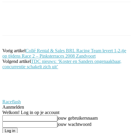
Facebook
Twitter
Pinterest
WhatsApp
Vorig artikel
Collé Rental & Sales BRL Racing Team levert 1-2-tje
op tijdens Race 2 – Pinksterraces 2008 Zandvoort
Volgend artikel
TDC nieuws: ‘Koster en Sanders ongenaakbaar,
concurrentie schakelt zich uit’
Raceflash
Aanmelden
Welkom! Log in op je account
jouw gebruikersnaam
jouw wachtwoord