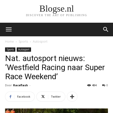
Blogse.nl
DISCOVER THE ART OF PUBLISHING
Home
Sports
Autosport
Sports
Autosport
Nat. autosport nieuws:
‘Westfield Racing naar Super
Race Weekend’
Door
Raceflash
-
484
0
Facebook
Twitter