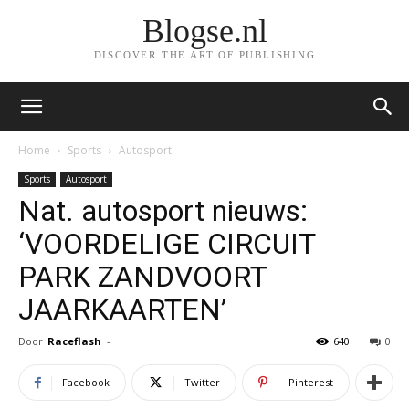
Blogse.nl
DISCOVER THE ART OF PUBLISHING
Home
Sports
Autosport
Sports
Autosport
Nat. autosport nieuws:
‘VOORDELIGE CIRCUIT
PARK ZANDVOORT
JAARKAARTEN’
Door
Raceflash
-
640
0
Facebook
Twitter
Pinterest