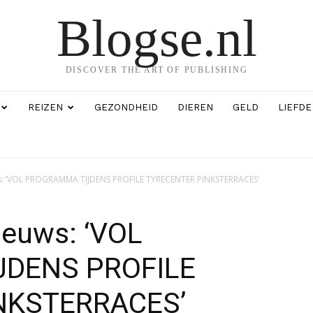
Blogse.nl
DISCOVER THE ART OF PUBLISHING
REIZEN
GEZONDHEID
DIEREN
GELD
LIEFDE
ws: ‘VOL PROGRAMMA TIJDENS PROFILE TYRECENTER PINKSTERRACES’
ieuws: ‘VOL
DENS PROFILE
NKSTERRACES’