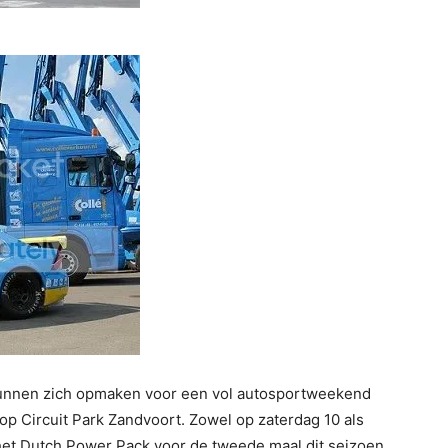
 kunnen zich opmaken voor een vol autosportweekend
 op Circuit Park Zandvoort. Zowel op zaterdag 10 als
et Dutch Power Pack voor de tweede maal dit seizoen