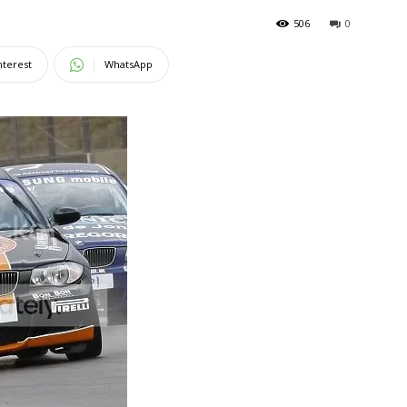
506
0
nterest
WhatsApp