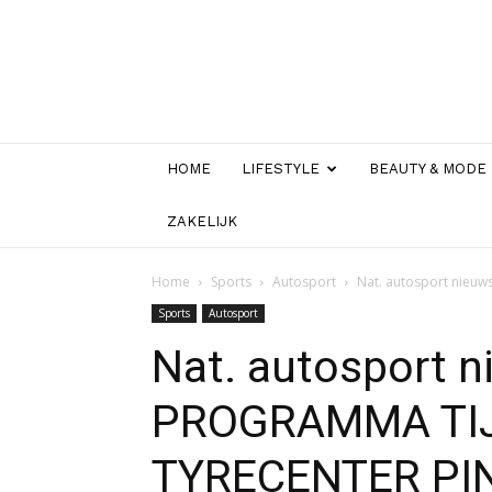
HOME
LIFESTYLE
BEAUTY & MODE
ZAKELIJK
Home
Sports
Autosport
Nat. autosport nieu
Sports
Autosport
Nat. autosport n
PROGRAMMA TIJ
TYRECENTER PI