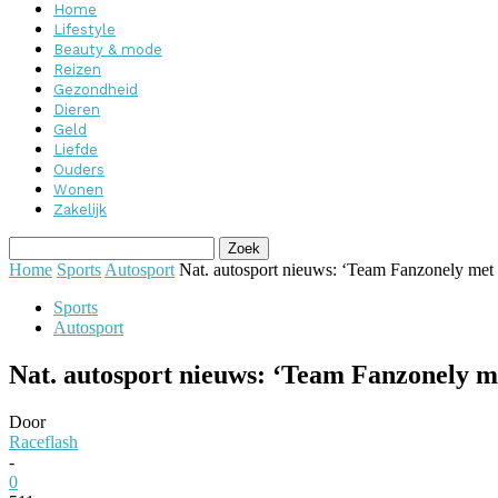
Home
Lifestyle
Beauty & mode
Reizen
Gezondheid
Dieren
Geld
Liefde
Ouders
Wonen
Zakelijk
Home
Sports
Autosport
Nat. autosport nieuws: ‘Team Fanzonely met
Sports
Autosport
Nat. autosport nieuws: ‘Team Fanzonely m
Door
Raceflash
-
0