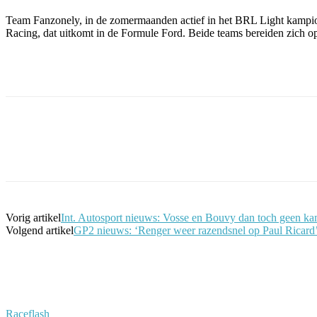
Team Fanzonely, in de zomermaanden actief in het BRL Light kampi
Racing, dat uitkomt in de Formule Ford. Beide teams bereiden zich o
Facebook
Twitter
Pinterest
WhatsApp
Vorig artikel
Int. Autosport nieuws: Vosse en Bouvy dan toch geen 
Volgend artikel
GP2 nieuws: ‘Renger weer razendsnel op Paul Ricard
Raceflash