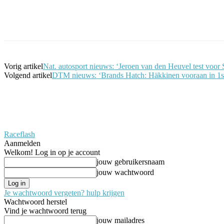
Facebook
Twitter
Pinterest
WhatsApp
Vorig artikel
Nat. autosport nieuws: ‘Jeroen van den Heuvel test voor 
Volgend artikel
DTM nieuws: ‘Brands Hatch: Häkkinen vooraan in 1ste
Raceflash
Aanmelden
Welkom! Log in op je account
jouw gebruikersnaam
jouw wachtwoord
Je wachtwoord vergeten? hulp krijgen
Wachtwoord herstel
Vind je wachtwoord terug
jouw mailadres