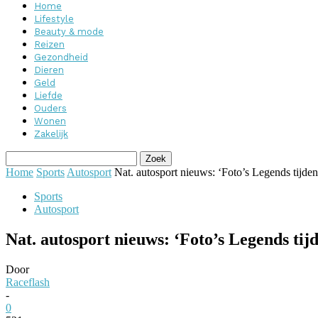
Home
Lifestyle
Beauty & mode
Reizen
Gezondheid
Dieren
Geld
Liefde
Ouders
Wonen
Zakelijk
Home
Sports
Autosport
Nat. autosport nieuws: ‘Foto’s Legends tijd
Sports
Autosport
Nat. autosport nieuws: ‘Foto’s Legends ti
Door
Raceflash
-
0