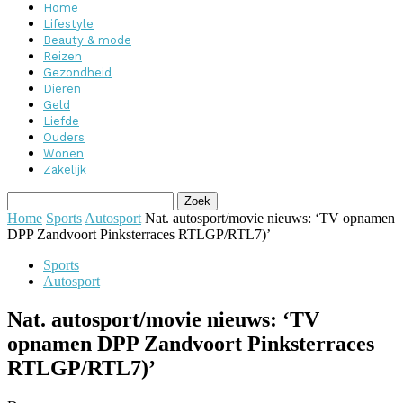
Home
Lifestyle
Beauty & mode
Reizen
Gezondheid
Dieren
Geld
Liefde
Ouders
Wonen
Zakelijk
Home
Sports
Autosport
Nat. autosport/movie nieuws: ‘TV opnamen
DPP Zandvoort Pinksterraces RTLGP/RTL7)’
Sports
Autosport
Nat. autosport/movie nieuws: ‘TV
opnamen DPP Zandvoort Pinksterraces
RTLGP/RTL7)’