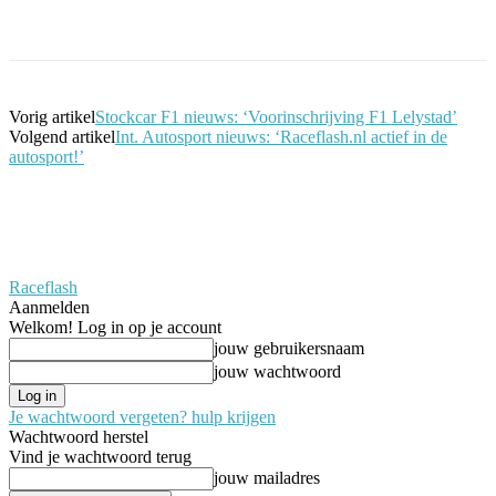
Facebook
Twitter
Pinterest
WhatsApp
Vorig artikel
Stockcar F1 nieuws: ‘Voorinschrijving F1 Lelystad’
Volgend artikel
Int. Autosport nieuws: ‘Raceflash.nl actief in de
autosport!’
Raceflash
Aanmelden
Welkom! Log in op je account
jouw gebruikersnaam
jouw wachtwoord
Je wachtwoord vergeten? hulp krijgen
Wachtwoord herstel
Vind je wachtwoord terug
jouw mailadres