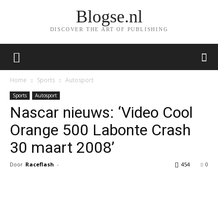
Blogse.nl
DISCOVER THE ART OF PUBLISHING
Home
Sports
Autosport
Sports
Autosport
Nascar nieuws: ‘Video Cool
Orange 500 Labonte Crash
30 maart 2008’
Door
Raceflash
-
454
0
Facebook
Twitter
Pinterest
Wh