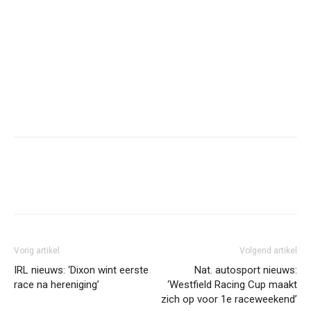
Facebook
Twitter
Pinterest
Wh
Vorig artikel
Volgend artikel
IRL nieuws: ‘Dixon wint eerste
Nat. autosport nieuws:
race na hereniging’
‘Westfield Racing Cup maakt
zich op voor 1e raceweekend’