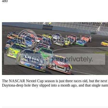
480
Facebook
Twitter
Pinterest
WhatsApp
The NASCAR Nextel Cup season is just three races old, but the next tw
Daytona-deep hole they slipped into a month ago, and that single nam