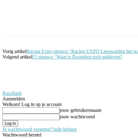
Facebook
Twitter
Pinterest
WhatsApp
Vorig artikel
Racing Expo nieuws: ‘Racing EXPO Leeuwarden het wa
Volgend artikel
F1 nieuws: ‘Waar is Doornbos toch gebleven?
Raceflash
Aanmelden
Welkom! Log in op je account
jouw gebruikersnaam
jouw wachtwoord
Je wachtwoord vergeten? hulp krijgen
Wachtwoord herstel