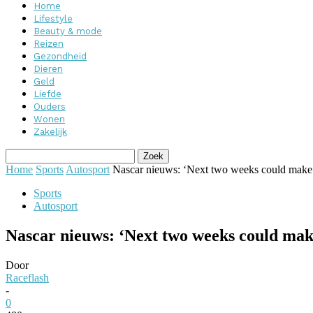
Home
Lifestyle
Beauty & mode
Reizen
Gezondheid
Dieren
Geld
Liefde
Ouders
Wonen
Zakelijk
Home
Sports
Autosport
Nascar nieuws: ‘Next two weeks could make 
Sports
Autosport
Nascar nieuws: ‘Next two weeks could make
Door
Raceflash
-
0