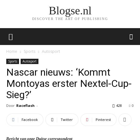
Blogse.nl
DISCOVER THE ART OF PUBLISHING
Home
Sports
Autosport
Sports
Autosport
Nascar nieuws: ‘Kommt
Montoyas erster Nextel-Cup-
Sieg?’
Door
Raceflash
-
428
0
Facebook
Twitter
Pinterest
Bericht van onze Duitse correspondent