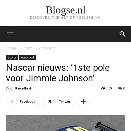
Blogse.nl
DISCOVER THE ART OF PUBLISHING
Home
Sports
Autosport
Sports
Autosport
Nascar nieuws: ‘1ste pole
voor Jimmie Johnson’
Door
Raceflash
-
469
0
Facebook
Twitter