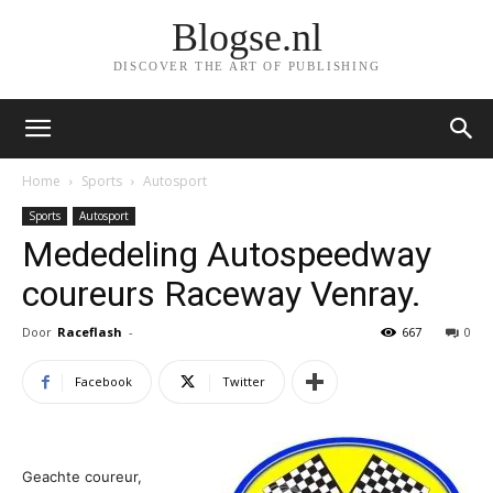
Blogse.nl
DISCOVER THE ART OF PUBLISHING
Home
Sports
Autosport
Sports
Autosport
Mededeling Autospeedway
coureurs Raceway Venray.
Door
Raceflash
-
667
0
Facebook
Twitter
Geachte coureur,