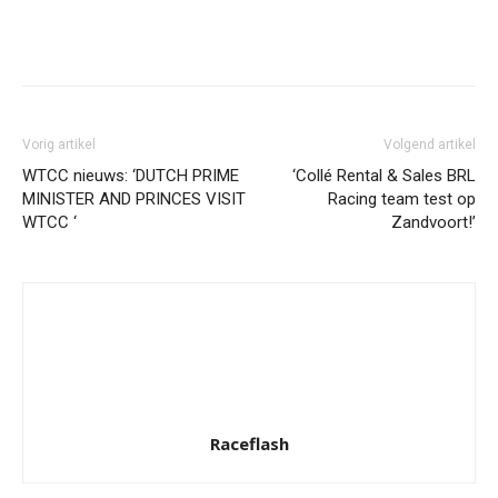
Facebook
Twitter
Pinterest
Wh
Vorig artikel
Volgend artikel
WTCC nieuws: ‘DUTCH PRIME
‘Collé Rental & Sales BRL
MINISTER AND PRINCES VISIT
Racing team test op
WTCC ‘
Zandvoort!’
Raceflash