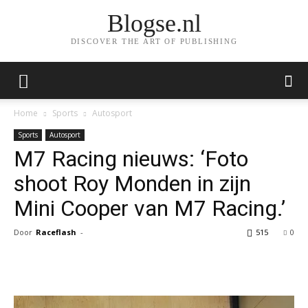
Blogse.nl
DISCOVER THE ART OF PUBLISHING
Home
Sports
Autosport
Sports
Autosport
M7 Racing nieuws: ‘Foto
shoot Roy Monden in zijn
Mini Cooper van M7 Racing.’
Door
Raceflash
-
515
0
Facebook
Twitter
Pinterest
Wh