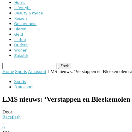
Home
Lifestyle
Beauty & mode
Reizen
Gezondheid
Dieren
Geld
Liefde
Ouders
Wonen
Zakelijk
Home
Sports
Autosport
LMS nieuws: ‘Verstappen en Bleekemolen sa
Sports
Autosport
LMS nieuws: ‘Verstappen en Bleekemolen 
Door
Raceflash
-
0