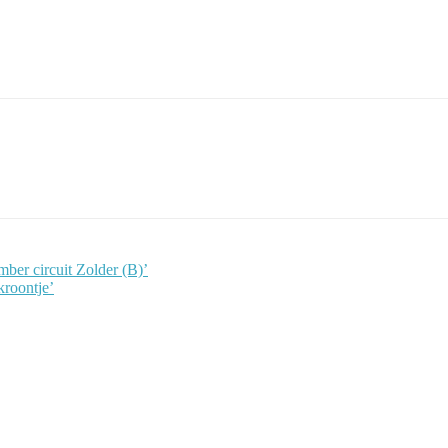
ber circuit Zolder (B)’
kroontje’