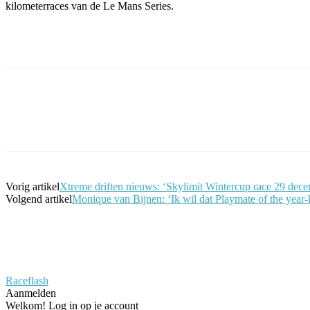
kilometerraces van de Le Mans Series.
Facebook
Twitter
Pinterest
WhatsApp
Vorig artikel
Xtreme driften nieuws: ‘Skylimit Wintercup race 29 decem
Volgend artikel
Monique van Bijnen: ‘Ik wil dat Playmate of the year-
Raceflash
Aanmelden
Welkom! Log in op je account