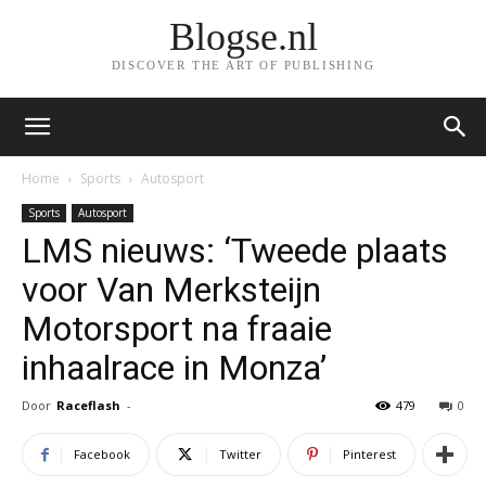
Blogse.nl
DISCOVER THE ART OF PUBLISHING
Home
Sports
Autosport
Sports
Autosport
LMS nieuws: ‘Tweede plaats
voor Van Merksteijn
Motorsport na fraaie
inhaalrace in Monza’
Door
Raceflash
-
479
0
Facebook
Twitter
Pinterest