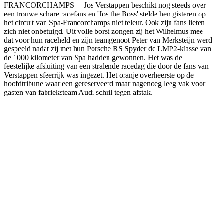
FRANCORCHAMPS – Jos Verstappen beschikt nog steeds over
een trouwe schare racefans en 'Jos the Boss' stelde hen gisteren op
het circuit van Spa-Francorchamps niet teleur. Ook zijn fans lieten
zich niet onbetuigd. Uit volle borst zongen zij het Wilhelmus mee
dat voor hun raceheld en zijn teamgenoot Peter van Merksteijn werd
gespeeld nadat zij met hun Porsche RS Spyder de LMP2-klasse van
de 1000 kilometer van Spa hadden gewonnen. Het was de
feestelijke afsluiting van een stralende racedag die door de fans van
Verstappen sfeerrijk was ingezet. Het oranje overheerste op de
hoofdtribune waar een gereserveerd maar nagenoeg leeg vak voor
gasten van fabrieksteam Audi schril tegen afstak.