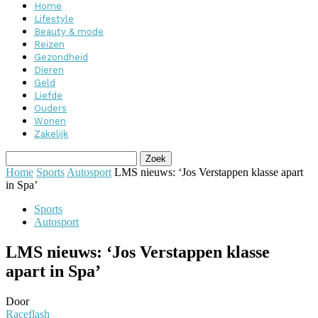
Home
Lifestyle
Beauty & mode
Reizen
Gezondheid
Dieren
Geld
Liefde
Ouders
Wonen
Zakelijk
Home
Sports
Autosport
LMS nieuws: ‘Jos Verstappen klasse apart
in Spa’
Sports
Autosport
LMS nieuws: ‘Jos Verstappen klasse
apart in Spa’
Door
Raceflash