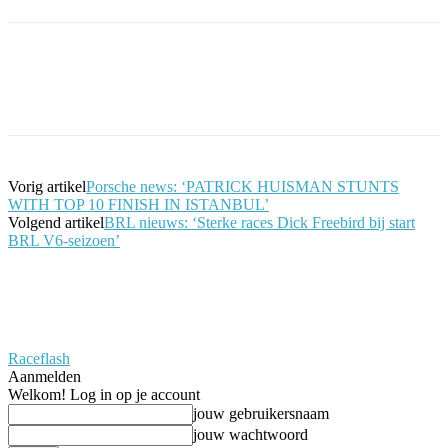
Facebook
Twitter
Pinterest
WhatsApp
Vorig artikel
Porsche news: ‘PATRICK HUISMAN STUNTS
WITH TOP 10 FINISH IN ISTANBUL’
Volgend artikel
BRL nieuws: ‘Sterke races Dick Freebird bij start
BRL V6-seizoen’
Raceflash
Aanmelden
Welkom! Log in op je account
jouw gebruikersnaam
jouw wachtwoord