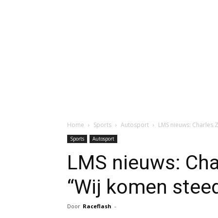
Home
Sports
Autosport
LMS nieuws: Charles Z
Sports
Autosport
LMS nieuws: Cha
“Wij komen steeds
Door
Raceflash
-