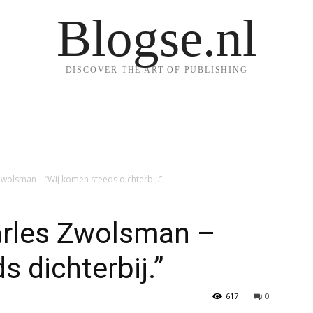
Blogse.nl
DISCOVER THE ART OF PUBLISHING
wolsman – “Wij komen steeds dichterbij.”
rles Zwolsman –
 dichterbij.”
617
0