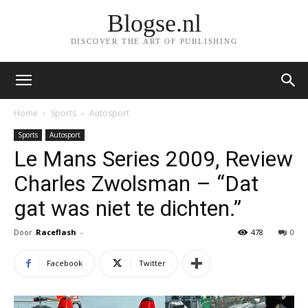
Blogse.nl
DISCOVER THE ART OF PUBLISHING
Home
Sports
Autosport
Sports
Autosport
Le Mans Series 2009, Review
Charles Zwolsman – “Dat
gat was niet te dichten.”
Door
Raceflash
-
478
0
Facebook
Twitter