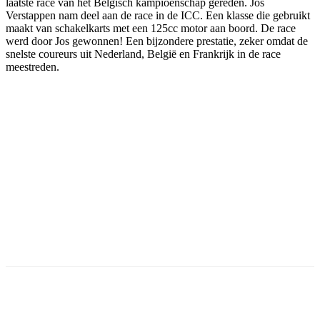
laatste race van het Belgisch kampioenschap gereden. Jos
Verstappen nam deel aan de race in de ICC. Een klasse die gebruikt
maakt van schakelkarts met een 125cc motor aan boord. De race
werd door Jos gewonnen! Een bijzondere prestatie, zeker omdat de
snelste coureurs uit Nederland, België en Frankrijk in de race
meestreden.
Facebook
Twitter
Pinterest
WhatsApp