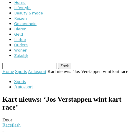
Home
Lifestyle
Beauty & mode
Reizen
Gezondheid
Dieren
Geld
Liefde
Ouders
Wonen
Zakelijk
Home
Sports
Autosport
Kart nieuws: ‘Jos Verstappen wint kart race’
Sports
Autosport
Kart nieuws: ‘Jos Verstappen wint kart
race’
Door
Raceflash
-