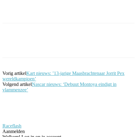
Facebook
Twitter
Pinterest
WhatsApp
Vorig artikel
Kart nieuws: ’13-jarige Maasbrachtenaar Jorrit Pex
wereldkampioen’
Volgend artikel
Nascar nieuws: ‘Debuut Montoya eindigt in
vlammenzee’
Raceflash
Aanmelden
Welkom! Log in op je account