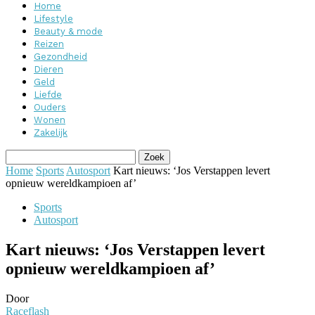
Home
Lifestyle
Beauty & mode
Reizen
Gezondheid
Dieren
Geld
Liefde
Ouders
Wonen
Zakelijk
Home
Sports
Autosport
Kart nieuws: ‘Jos Verstappen levert
opnieuw wereldkampioen af’
Sports
Autosport
Kart nieuws: ‘Jos Verstappen levert
opnieuw wereldkampioen af’
Door
Raceflash