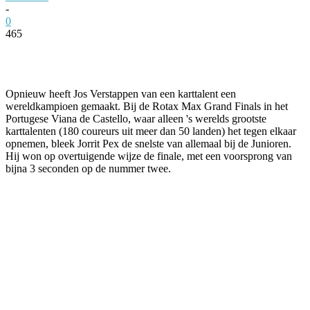
-
0
465
Facebook
Twitter
Pinterest
WhatsApp
Opnieuw heeft Jos Verstappen van een karttalent een
wereldkampioen gemaakt. Bij de Rotax Max Grand Finals in het
Portugese Viana de Castello, waar alleen 's werelds grootste
karttalenten (180 coureurs uit meer dan 50 landen) het tegen elkaar
opnemen, bleek Jorrit Pex de snelste van allemaal bij de Junioren.
Hij won op overtuigende wijze de finale, met een voorsprong van
bijna 3 seconden op de nummer twee.