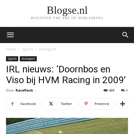
Blogse.nl
DISCOVER THE ART OF PUBLISHING
Home
Sports
Autosport
Sports
Autosport
IRL nieuws: ‘Doornbos en
Viso bij HVM Racing in 2009’
Door
Raceflash
-
609
0
Facebook
Twitter
Pinterest