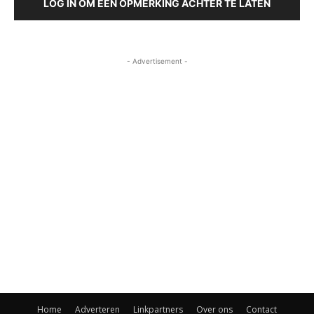
LOG IN OM EEN OPMERKING ACHTER TE LATEN
- Advertisement -
Home
Adverteren
Linkpartners
Over ons
Contact