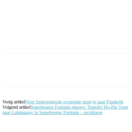
Facebook
Twitter
Pinterest
WhatsApp
Vorig artikel
Voor Spinozistische economie moet je naar Frankrijk
Volgend artikel
Superleague Formula nieuws: Transfer Ho-Pin Tung
naar Galatasaray in Superleague Formula – raceklasse