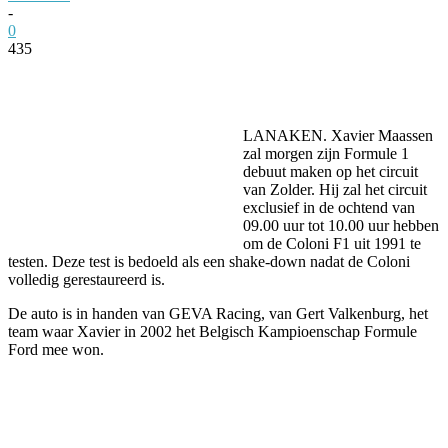
-
0
435
Facebook
Twitter
Pinterest
WhatsApp
LANAKEN. Xavier Maassen
zal morgen zijn Formule 1
debuut maken op het circuit
van Zolder. Hij zal het circuit
exclusief in de ochtend van
09.00 uur tot 10.00 uur hebben
om de Coloni F1 uit 1991 te
testen. Deze test is bedoeld als een shake-down nadat de Coloni
volledig gerestaureerd is.
De auto is in handen van GEVA Racing, van Gert Valkenburg, het
team waar Xavier in 2002 het Belgisch Kampioenschap Formule
Ford mee won.