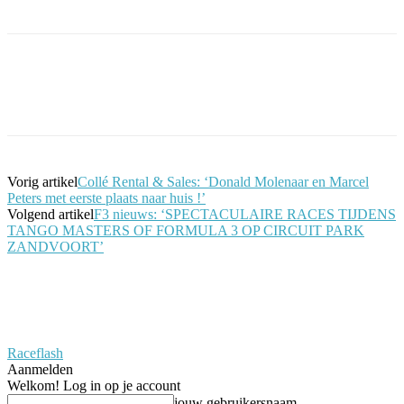
Facebook
Twitter
Pinterest
WhatsApp
Vorig artikel
Collé Rental & Sales: ‘Donald Molenaar en Marcel
Peters met eerste plaats naar huis !’
Volgend artikel
F3 nieuws: ‘SPECTACULAIRE RACES TIJDENS
TANGO MASTERS OF FORMULA 3 OP CIRCUIT PARK
ZANDVOORT’
Raceflash
Aanmelden
Welkom! Log in op je account
jouw gebruikersnaam