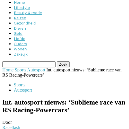
Home
Lifestyle
Beauty & mode
Reizen
Gezondheid
Dieren
Geld
Liefde
Ouders
Wonen
Zakelijk
Home
Sports
Autosport
Int. autosport nieuws: ‘Sublieme race van
RS Racing-Powercars’
Sports
Autosport
Int. autosport nieuws: ‘Sublieme race van
RS Racing-Powercars’
Door
Raceflash