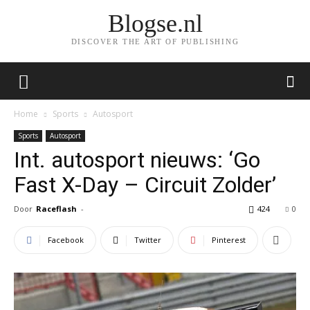
Blogse.nl
DISCOVER THE ART OF PUBLISHING
Home
Sports
Autosport
Sports
Autosport
Int. autosport nieuws: ‘Go
Fast X-Day – Circuit Zolder’
Door
Raceflash
-
424
0
Facebook
Twitter
Pinterest