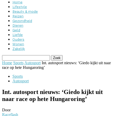
Home
Lifestyle
Beauty & mode
Reizen
Gezondheid
Dieren
Geld
Liefde
Ouders
Wonen
Zakelijk
Home
Sports
Autosport
Int. autosport nieuws: ‘Giedo kijkt uit naar
race op hete Hungaroring’
Sports
Autosport
Int. autosport nieuws: ‘Giedo kijkt uit
naar race op hete Hungaroring’
Door
Raceflash