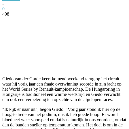
-
0
498
Facebook
Twitter
Pinterest
WhatsApp
Giedo van der Garde keert komend weekend terug op het circuit
waar hij vorig jaar een fraaie overwinning scoorde in zijn jacht op
het World Series by Renault-kampioenschap. De Hungaroring in
Hongarije is traditioneel een warme wedstrijd en Giedo verwacht
dan ook een verbetering ten opzichte van de afgelopen races.
"Ik kijk er naar uit", begon Giedo. "Vorig jaar stond ik hier op de
hoogste trede van het podium, dus ik heb goede hoop. Er wordt
bloedheet weer voorspeld en dat is natuurlijk in ons voordeel, omdat
dan de banden sneller op temperatuur komen. Het doel is om in de