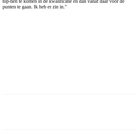
top-tien te komen in de kwalificatie en dan vanaf daar voor de
punten te gaan. Ik heb er zin in."
Facebook
Twitter
Pinterest
WhatsApp