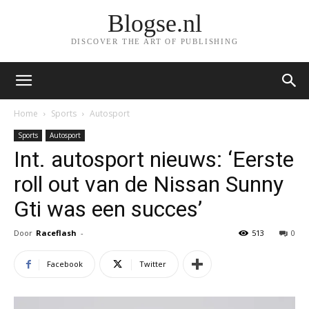
Blogse.nl
DISCOVER THE ART OF PUBLISHING
Home
Sports
Autosport
Sports
Autosport
Int. autosport nieuws: ‘Eerste
roll out van de Nissan Sunny
Gti was een succes’
Door
Raceflash
-
513
0
Facebook
Twitter