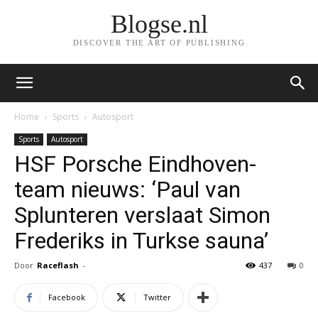
Blogse.nl
DISCOVER THE ART OF PUBLISHING
Home
Sports
Autosport
Sports
Autosport
HSF Porsche Eindhoven-
team nieuws: ‘Paul van
Splunteren verslaat Simon
Frederiks in Turkse sauna’
Door
Raceflash
-
437
0
Facebook
Twitter