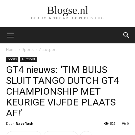
Blogse.nl
DISCOVER THE ART OF PUBLISHING
Home
Sports
Autosport
Sports
Autosport
GT4 nieuws: ‘TIM BUIJS
SLUIT TANGO DUTCH GT4
CHAMPIONSHIP MET
KEURIGE VIJFDE PLAATS
AF!’
Door
Raceflash
-
529
0