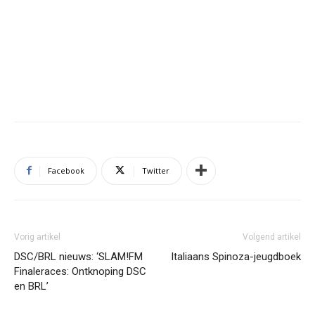
Facebook
Twitter
Vorig artikel
Volgend artikel
DSC/BRL nieuws: ‘SLAM!FM
Italiaans Spinoza-jeugdboek
Finaleraces: Ontknoping DSC
en BRL’