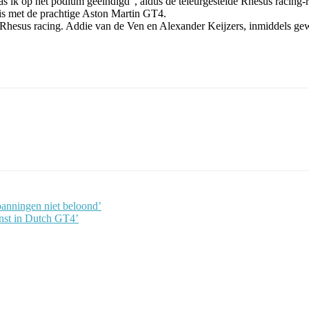
 ik op het podium geëindigd”, aldus de teleurgestelde Rhesus racing-ri
s met de prachtige Aston Martin GT4.
r Rhesus racing. Addie van de Ven en Alexander Keijzers, inmiddels g
panningen niet beloond’
nst in Dutch GT4’