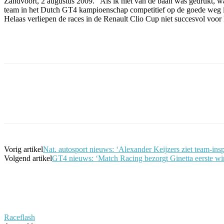
Zandvoort, 2 augustus 2009. “Als ik niet van de baan was gedrukt, was
team in het Dutch GT4 kampioenschap competitief op de goede weg i
Helaas verliepen de races in de Renault Clio Cup niet succesvol voo
Facebook
Twitter
Pinterest
WhatsApp
Vorig artikel
Nat. autosport nieuws: ‘Alexander Keijzers ziet team-ins
Volgend artikel
GT4 nieuws: ‘Match Racing bezorgt Ginetta eerste wi
Raceflash