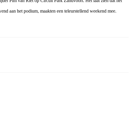
jder Pim van Riet op Circuit Park Zandvoort. Het laat zien dat het
ewend aan het podium, maakten een teleurstellend weekend mee.