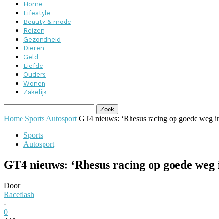
Home
Lifestyle
Beauty & mode
Reizen
Gezondheid
Dieren
Geld
Liefde
Ouders
Wonen
Zakelijk
Home
Sports
Autosport
GT4 nieuws: ‘Rhesus racing op goede weg 
Sports
Autosport
GT4 nieuws: ‘Rhesus racing op goede weg
Door
Raceflash
-
0