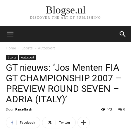
Blogse.nl
DISCOVER THE ART OF PUBLISHING
Home
Sports
Autosport
Sports
Autosport
GT nieuws: ‘Jos Menten FIA
GT CHAMPIONSHIP 2007 –
PREVIEW ROUND SEVEN –
ADRIA (ITALY)’
Door
Raceflash
-
443
0
Facebook
Twitter